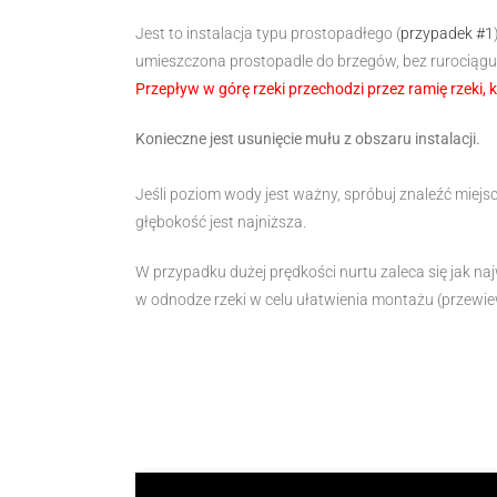
Jest to instalacja typu prostopadłego (
przypadek #1
umieszczona prostopadle do brzegów, bez rurociągu
Przepływ w górę rzeki przechodzi przez ramię rzeki, 
Konieczne jest usunięcie mułu z obszaru instalacji.
Jeśli poziom wody jest ważny, spróbuj znaleźć miejsc
głębokość jest najniższa.
W przypadku dużej prędkości nurtu zaleca się jak na
w odnodze rzeki w celu ułatwienia montażu (przewiewa