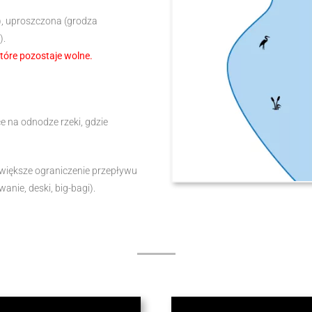
), uproszczona (grodza
).
które pozostaje wolne.
e na odnodze rzeki, gdzie
jwiększe ograniczenie przepływu
nie, deski, big-bagi).