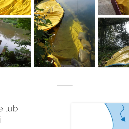
e lub
i