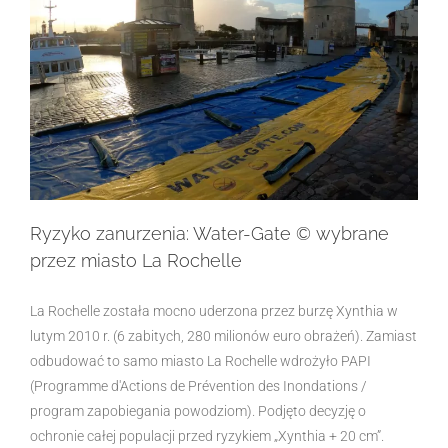
Ryzyko zanurzenia: Water-Gate © wybrane
przez miasto La Rochelle
La Rochelle została mocno uderzona przez burzę Xynthia w
lutym 2010 r. (6 zabitych, 280 milionów euro obrażeń). Zamiast
odbudować to samo miasto La Rochelle wdrożyło PAPI
(Programme d'Actions de Prévention des Inondations /
program zapobiegania powodziom). Podjęto decyzję o
ochronie całej populacji przed ryzykiem „Xynthia + 20 cm”.