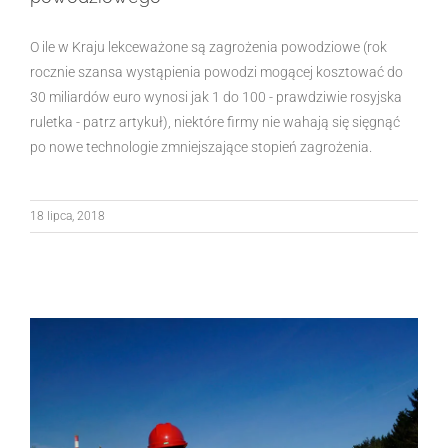
O ile w Kraju lekceważone są zagrożenia powodziowe (rok
rocznie szansa wystąpienia powodzi mogącej kosztować do
30 miliardów euro wynosi jak 1 do 100 - prawdziwie rosyjska
ruletka - patrz artykuł), niektóre firmy nie wahają się sięgnąć
po nowe technologie zmniejszające stopień zagrożenia.
18 lipca, 2018