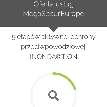
Oferta usług
MegaSecur.Europe
5 etapów aktywnej ochrony
przeciwpowodziowej:
INONDA©TION