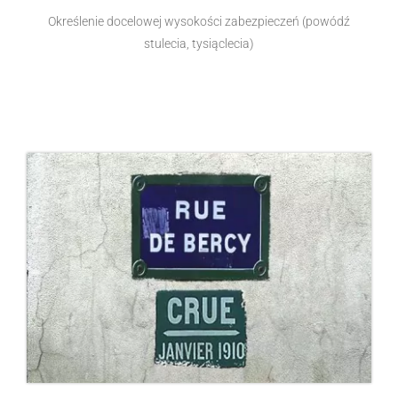
Określenie docelowej wysokości zabezpieczeń (powódź
stulecia, tysiąclecia)