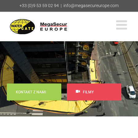
Przejdź
+33 (0)9 53 59 02 94
|
info@megasecureurope.com
do
zawartości
KONTAKT Z NAMI
FILMY