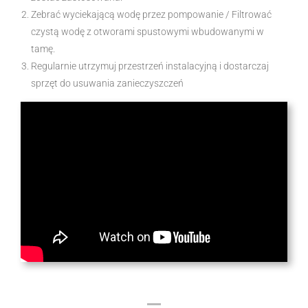
Zebrać wyciekającą wodę przez pompowanie / Filtrować
czystą wodę z otworami spustowymi wbudowanymi w
tamę.
Regularnie utrzymuj przestrzeń instalacyjną i dostarczaj
sprzęt do usuwania zanieczyszczeń