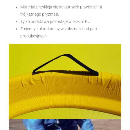
Materiał przykleja się do górnych powierzchni
trójkątnego pryzmatu
Tylko podstawa pozostaje w lepkim PU
Zmienny kolor tkaniny w zależności od partii
produkcyjnych