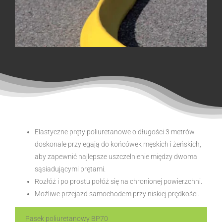
Elastyczne pręty poliuretanowe o długości 3 metrów
doskonale przylegają do końcówek męskich i żeńskich,
aby zapewnić najlepsze uszczelnienie między dwoma
sąsiadującymi prętami.
Rozłóż i po prostu połóż się na chronionej powierzchni.
Możliwe przejazd samochodem przy niskiej prędkości.
Pasek poliuretanowy BP70