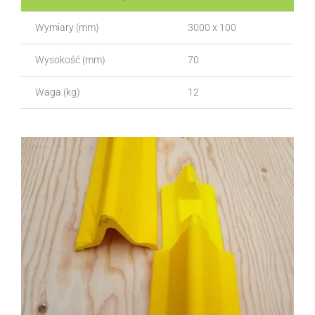
Wymiary (mm)
3000 x 100
Wysokość (mm)
70
Waga (kg)
12