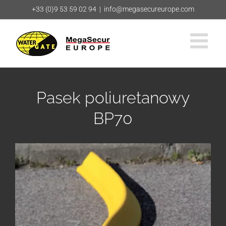
Przejdź
+33 (0)9 53 59 02 94
|
info@megasecureurope.com
do
zawartości
Pasek poliuretanowy
BP70