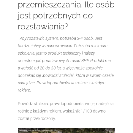
przemieszczania. Ile osób
jest potrzebnych do
rozstawiania?
Aby rozstawić system, potrzeba 3-4 osób. Jest
bardzo łatwy w manewrowaniu. Potrzeba minimum
szkolenia, jest to produkt techniczny i należy
przestrzegać podstawowych zasad BHP. Produkt ma
trwałość od 20 do 30 lat, a więc może spokojnie
doczekać się „powodzi stulecia”, która w swoim czasie
nadejdzie. Prawdopodobieństwo rośnie z każdym
rokiem.
Powódź stulecia: prawdopodobieństwo jej nadejścia
rośnie z każdym rokiem, wskaźnik 1/100 dawno
został przekroczony.