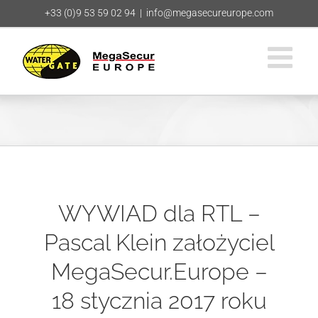
Przejdź
+33 (0)9 53 59 02 94
|
info@megasecureurope.com
do
zawartości
WYWIAD dla RTL –
Pascal Klein założyciel
MegaSecur.Europe –
18 stycznia 2017 roku