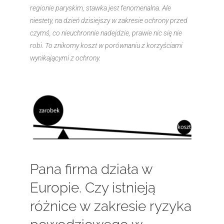
regionie paryskim, stawka jest fenomenalna. Ale
niestety, na dzień dzisiejszy w zakresie ochrony przed
czymś, co nieuchronnie nadejdzie, prawie nic się nie
robi. To znikomy koszt w porównaniu z korzyściami
wynikającymi z ochrony.
Pana firma działa w
Europie. Czy istnieją
różnice w zakresie ryzyka