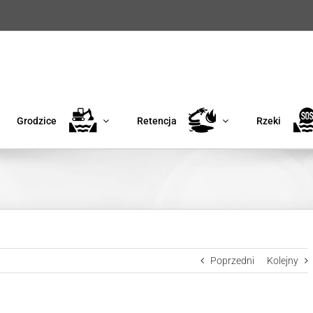
Grodzice
Retencja
Rzeki
Poprzedni
Kolejny