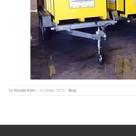
By
Nicolas Klein
|
16 lutego, 2015
|
Blog